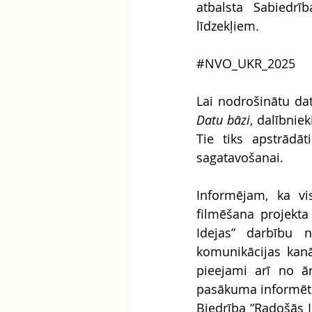
atbalsta Sabiedrīb
līdzekļiem.
#NVO_UKR_2025
Lai nodrošinātu dat
Datu bāzi
, dalībnie
Tie tiks apstrādā
sagatavošanai.
Informējam, ka vis
filmēšana projekta
Idejas” darbību n
komunikācijas kanā
pieejami arī no ār
pasākuma informēt 
Biedrība “Radošās I