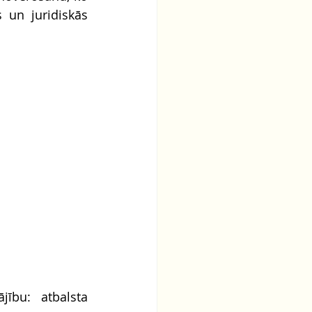
 un juridiskās 
ību: atbalsta 