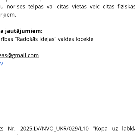
norises telpās vai citās vietās veic citas fiziskās
rķiem.
ja jautājumiem:
drības “Radošās idejas” valdes locekle
ideas@gmail.com
lv
kts Nr. 
2025.LV/NVO_UKR/029/L10
 “Kopā uz labklāj