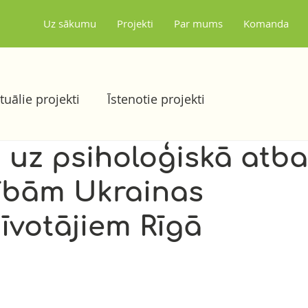
Uz sākumu
Projekti
Par mums
Komanda
tuālie projekti
Īstenotie projekti
 uz psiholoģiskā atba
ībām Ukrainas
zīvotājiem Rīgā