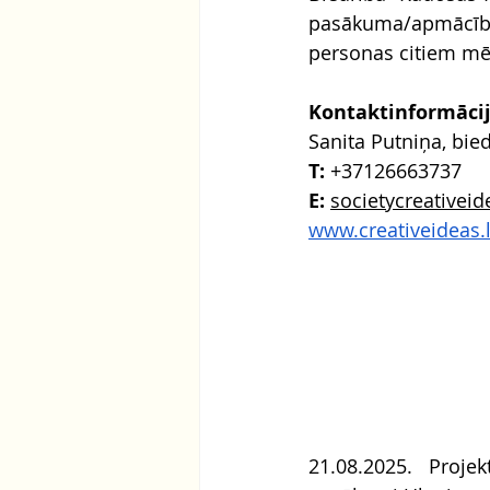
pasākuma/apmācību 
personas citiem mē
Kontaktinformāci
Sanita Putniņa, bie
T:
 +37126663737
E: 
societycreative
www.creativeideas.
21.08.2025. Proje