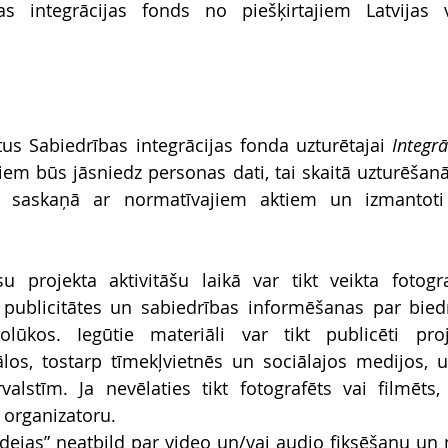
as integrācijas fonds no piešķirtajiem Latvijas v
us Sabiedrības integrācijas fonda uzturētajai 
Integr
kiem būs jāsniedz personas dati, tai skaitā uzturēšanās
ti saskaņā ar normatīvajiem aktiem un izmantoti t
u projekta aktivitāšu laikā var tikt veikta fotogr
 publicitātes un sabiedrības informēšanas par bied
olūkos. Iegūtie materiāli var tikt publicēti proj
los, tostarp tīmekļvietnēs un sociālajos medijos, u
valstīm. Ja nevēlaties tikt fotografēts vai filmēts
organizatoru. 
dejas” neatbild par video un/vai audio fiksēšanu un 