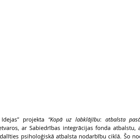
Idejas” projekta 
“Kopā uz labklājību
:
 atbalsta pas
etvaros, ar Sabiedrības integrācijas fonda atbalstu, 
iedalīties psiholoģiskā atbalsta nodarbību ciklā. Šo n