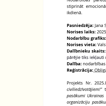
stiprināt emocionā
ikdienā.
Pasniedzēja:
 Jana 
Norises laiks: 
2025
Nodarbību grafiks:
Norises vieta:
 Vals
Dalībnieku skaits:
pārējie tiks iekļauti
Dalība:
 nodarbības
Reģistrācija:
 Obligā
Projekts Nr. 
2025
civiliedzīvotājiem!”
 
pasākumi Ukrainas c
organizāciju pasāku