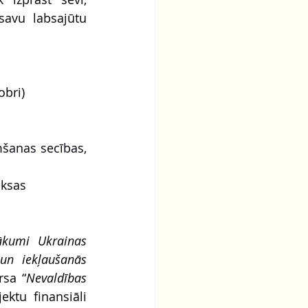
avu labsajūtu 
bri)  
šanas secības, 
aksas
ākumi Ukrainas 
 un iekļaušanās 
rsa “
Nevaldības 
ektu finansiāli 