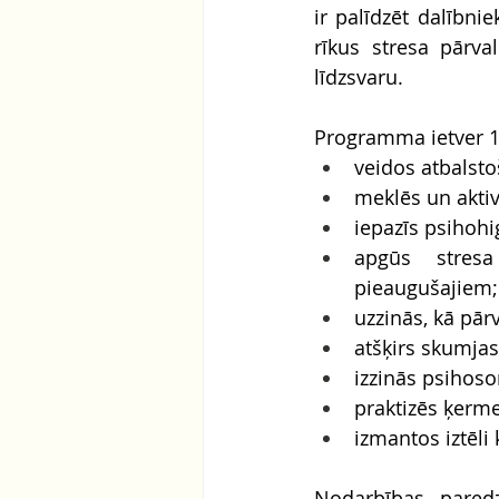
ir palīdzēt dalībni
rīkus stresa pārva
līdzsvaru.
Programma ietver 12 
veidos atbalsto
meklēs un aktiv
iepazīs psihoh
apgūs stres
pieaugušajiem;
uzzinās, kā pār
atšķirs skumjas
izzinās psihoso
praktizēs ķerm
izmantos iztēli
Nodarbības paredzē