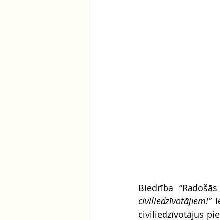
Biedrība “Radošās 
civiliedzīvotājiem!”
 i
civiliedzīvotājus p