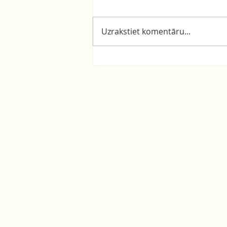
Uzrakstiet komentāru...
Lustīgu līgošanu!