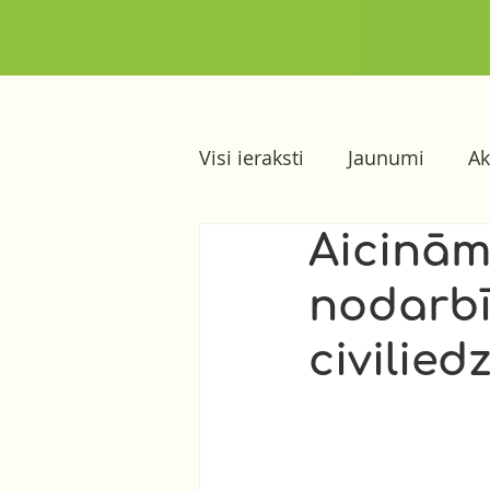
Visi ieraksti
Jaunumi
Ak
Aicinām
nodarb
civilied