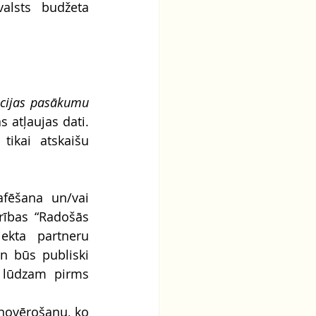
alsts budžeta 
ācijas pasākumu 
 atļaujas dati. 
ikai atskaišu 
afēšana un/vai 
rības “Radošās 
ekta partneru 
n būs publiski 
, lūdzam pirms 
novērošanu, ko 