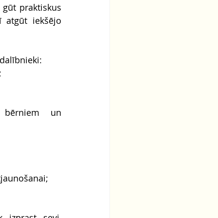
gūt praktiskus 
 atgūt iekšējo 
dalībnieki:
;
 bērniem un 
tjaunošanai;
izprast sevi, 