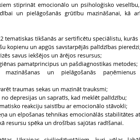
ekiem stiprināt emocionālo un psiholoģisko veselību, 
ldībai un pielāgošanās grūtību mazināšanai, kā arī
tematiskas tikšanās ar sertificētu speciālistu, kurās 
šu kopienu un apgūs savstarpējās palīdzības pieredzi
izēs savus iekšējos un ārējos resursus;
igiēnas pamatprincipus un pašdiagnostikas metodes;
a mazināšanas un pielāgošanās paņēmienus
varēt traumas sekas un mazināt trauksmi;
 no depresijas un sapratīs, kad meklēt palīdzību;
matisko reakciju saistību ar emocionālo stāvokli;
eņa un elpošanas tehnikas emocionālās stabilitātes a
 kā resursu spēka un drošības sajūtas radīšanai.
tas Ukrainas civiliedzīvotājiem, kuri vēlas labāk 