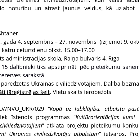
lo noturību un atrast jaunus veidus, kā uzlabot s
Shtaher
. gada 4. septembris – 27. novembris  (izņemot 9. okto
 
katru ceturtdienu plkst. 15.00–17.00
ts administrācijas skola, Raiņa bulvāris 4, Rīga
15 dalībnieki tiks apstiprināti pēc pieteikumu saņem
 rezerves sarakstā
 paredzētas Ukrainas civiliedzīvotājiem. Dalība bezm
ti jāreģistrējas šeit
. Vietu skaits ierobežots
.LV/NVO_UKR/029
“Kopā uz labklājību: atbalsta pas
tiek īstenots programmas “
Kultūrorientācijas kursi
iviliedzīvotājiem
” atklāta projektu pieteikumu konku
mi Ukrainas civiliedzīvotāju atbalstam
” ietvaros. Proj