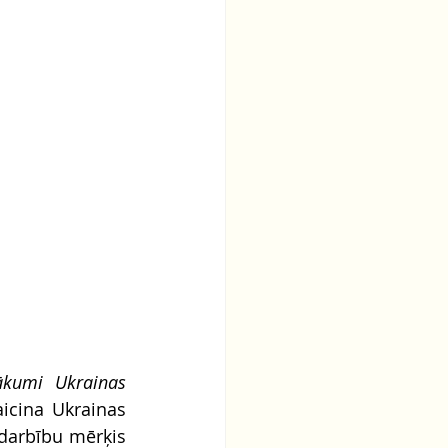
ākumi Ukrainas 
aicina Ukrainas 
odarbību mērķis 