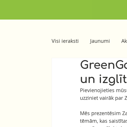
Visi ieraksti
Jaunumi
Ak
GreenGa
un izglī
Pievienojieties mūs
uzziniet vairāk par Z
Mēs prezentēsim Za
tēmām, kas saistīta