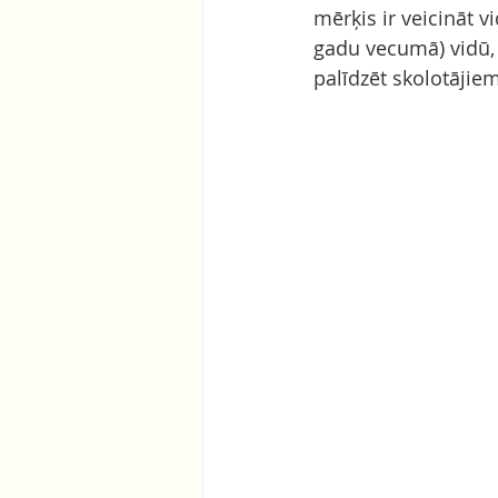
mērķis ir veicināt 
gadu vecumā) vidū, 
palīdzēt skolotājie