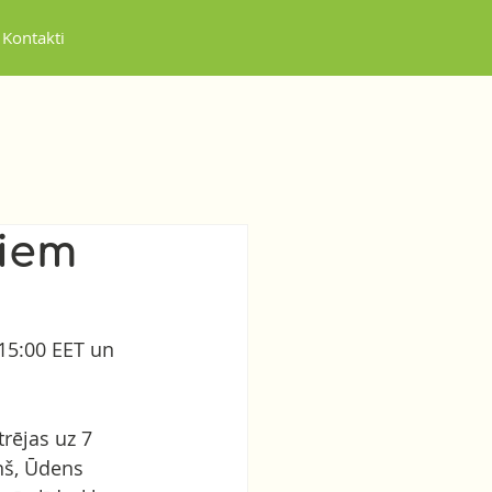
Kontakti
jiem
15:00 EET un 
rējas uz 7 
ņš, Ūdens 