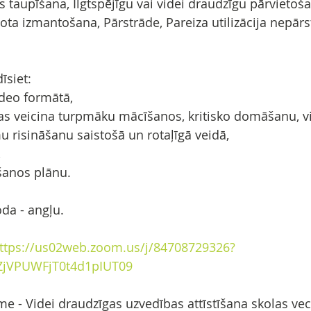
s taupīšana, Ilgtspējīgu vai videi draudzīgu pārvietoša
ota izmantošana, Pārstrāde, Pareiza utilizācija nepār
īsiet:
ideo formātā,
, kas veicina turpmāku mācīšanos, kritisko domāšanu, v
 risināšanu saistošā un rotaļīgā veidā,
,
šanos plānu.
da - angļu.
ttps://us02web.zoom.us/j/84708729326?
ZjVPUWFjT0t4d1pIUT09
e - Videi draudzīgas uzvedības attīstīšana skolas v