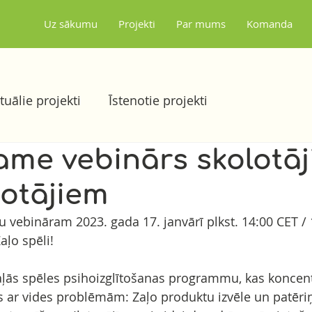
Uz sākumu
Projekti
Par mums
Komanda
tuālie projekti
Īstenotie projekti
me vebinārs skolotā
totājiem
u vebināram 2023. gada 17. janvārī plkst. 14:00 CET / 
aļo spēli!
ļās spēles psihoizglītošanas programmu, kas koncent
s ar vides problēmām: Zaļo produktu izvēle un patēri