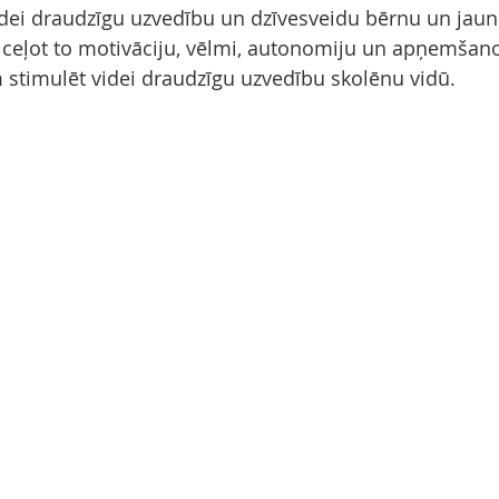
videi draudzīgu uzvedību un dzīvesveidu bērnu un jaun
ceļot to motivāciju, vēlmi, autonomiju un apņemšanos
m stimulēt videi draudzīgu uzvedību skolēnu vidū.