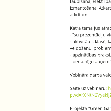
taupīšana, Elektrība
izmantošana, Atkārt
atkritumi.
Katrā tēmā jūs atrad
- īsu prezentāciju v
- aktivitātes klasē
veidošanu, problēmu
- apzinātības praksi
- personīgo apņem
Vebināra darba valo
Saite uz vebināru: 
h
pwd=K0NtN2Vyeklj
Projekta "Green Gam