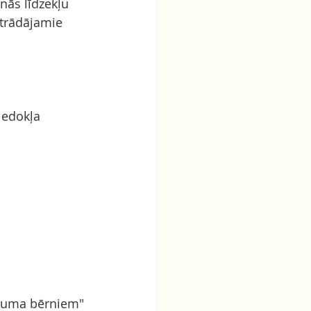
nās līdzekļu 
strādājamie 
iedokļa 
ecuma bērniem" 