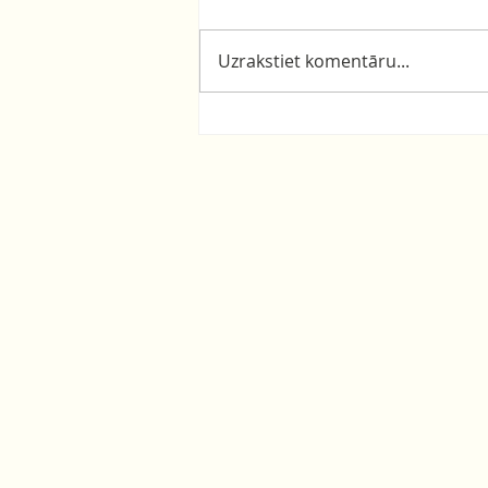
Uzrakstiet komentāru...
GreenGame - Pro-
environmental behavior
development for school-
age children