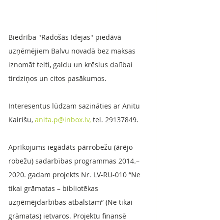
Biedrība "Radošās Idejas" piedāvā 
uzņēmējiem Balvu novadā bez maksas 
iznomāt telti, galdu un krēslus dalībai 
tirdziņos un citos pasākumos.
Interesentus lūdzam sazināties ar Anitu 
Kairišu, 
anita.p@inbox.lv,
 tel. 29137849.
Aprīkojums iegādāts pārrobežu (ārējo 
robežu) sadarbības programmas 2014.–
2020. gadam projekts Nr. LV-RU-010 “Ne 
tikai grāmatas – bibliotēkas 
uzņēmējdarbības atbalstam” (Ne tikai 
grāmatas) ietvaros. Projektu finansē 