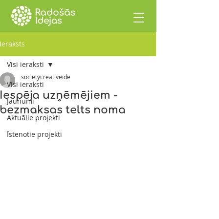
Ieraksts
Visi ieraksti
societycreativeide
Visi ieraksti
Iespēja uzņēmējiem -
Jaunumi
bezmaksas telts noma
Aktuālie projekti
Īstenotie projekti