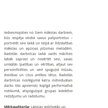
Iedvesmojoties no šiem mākslas darbiem, 
būs iespēja veidot savus pašportretus – 
portretēt sevi laikā un telpā ar līdzdalības 
mākslas un apziņas plūsmas metodēm. 
Radošās darbnīcas laikā varēs mācīties 
labāk saprast un novērtēt sevi, savas 
unikālās īpašības un vērtības, atļaut sev 
personificēties un sevī spoguļot mūzas, 
dievības un citus antīkos tēlus. Radošās 
darbnīcas noslēgumā katra individuālais 
darbs tiks apvienots kopīgā performatīvā 
notikumā, atspoguļojot grupas kolektīvo 
redzējumu un radošumu. 
Mērķauditorija:
 Latvijas iedzīvotāji un 