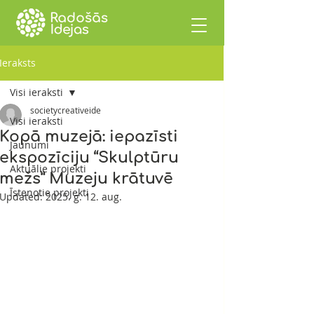
Ieraksts
Visi ieraksti
societycreativeide
Visi ieraksti
Kopā muzejā: iepazīsti
Jaunumi
ekspozīciju “Skulptūru
Aktuālie projekti
mežs” Muzeju krātuvē
Īstenotie projekti
Updated:
2025. g. 12. aug.