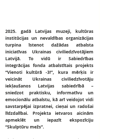
2025. gadā Latvijas muzeji, kultūras 
institūcijas un nevaldības organizācijas 
turpina īstenot dažādas atbalsta 
iniciatīvas Ukrainas civiliedzīvotājiem 
Latvijā. To vidū ir Sabiedrības 
integrācijas fonda atbalstītais projekts 
“Vienoti kultūrā -3!”, kura mērķis ir 
veicināt Ukrainas civiliedzīvotāju 
iekļaušanos Latvijas sabiedrībā – 
sniedzot praktisku, informatīvu un 
emocionālu atbalstu, kā arī veidojot vidi 
savstarpējai izpratnei, cieņai un radošai 
līdzdalībai. Projekta ietvaros aicinām 
apmeklēt un iepazīt ekspozīciju 
“Skulptūru mežs”.