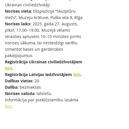
Ukrainas civiliedzīvotāji 
Norises vieta: 
Ekspozīcija “Skulptūru 
mežs”, Muzeju krātuve, Pulka iela 8, Rīga
Norises laiks: 
2025. gada 27. augusts, 
plkst. 17.00–19.00. Muzejā vēlams 
ierasties aptuveni 10–15 minūtes pirms 
norises sākuma, lai nesteidzīgi varētu 
izmantot kases un garderobes 
pakalpojumus.
Reģistrācija Ukrainas civiliedzīvotājiem 
šeit
.
Reģistrācija Latvijas iedzīvotājiem 
šeit
.
Dalības vietas: 
20
Dalība: 
bezmaksas
Norises valoda: 
latviešu 
Informācija par piekļūstamību lasāma 
šeit
.