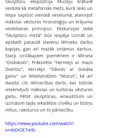
Skulptūru ekspozīcija Muzeju krātuvē 
veidota kā metaforisks mežs, kurā laiks un 
telpa saplūst vienotā veselumā, atainojot 
mākslas vēstures hronoloģiju un krājuma 
veidošanas principus. Ekskursijas laikā 
“Skulptūru mežā” būs iespēja izzināt un 
apskatīt pasaulē slavenu tēlnieku darbu 
kopijas, gan arī mazāk zināmus darbus. 
Starp izcilākajiem piemēriem ir Mīrona 
"Diskobols", Prāksitēla "Hermejs ar mazo 
Dionīsu", Verrokjo "Dāvids ar Goliāta 
galvu" un Mikelandželo "Mozus", kā arī 
daudzi citi tēlniecības darbi, kas būtiski 
ietekmējuši mākslas un kultūras vēstures 
gaitu. Pētot skulptūras, ieraudzīsim un 
izzināsim tajās iekodētos cilvēku un būtņu 
mītus, raksturus un to pārlaicību. 
https://www.youtube.com/watch?
v=VeDiOE7ie9c