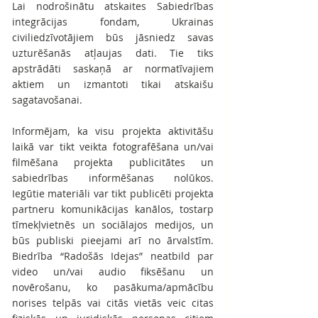
Lai nodrošinātu atskaites Sabiedrības 
integrācijas fondam, Ukrainas 
civiliedzīvotājiem būs jāsniedz savas 
uzturēšanās atļaujas dati. Tie tiks 
apstrādāti saskaņā ar normatīvajiem 
aktiem un izmantoti tikai atskaišu 
sagatavošanai.
Informējam, ka visu projekta aktivitāšu 
laikā var tikt veikta fotografēšana un/vai 
filmēšana projekta publicitātes un 
sabiedrības informēšanas nolūkos. 
Iegūtie materiāli var tikt publicēti projekta 
partneru komunikācijas kanālos, tostarp 
tīmekļvietnēs un sociālajos medijos, un 
būs publiski pieejami arī no ārvalstīm. 
Biedrība “Radošās Idejas” neatbild par 
video un/vai audio fiksēšanu un 
novērošanu, ko pasākuma/apmācību 
norises telpās vai citās vietās veic citas 