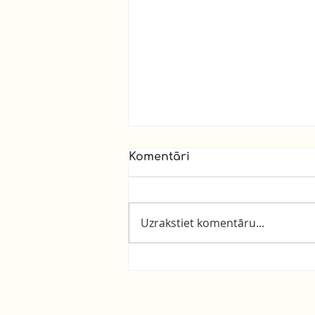
Komentāri
Uzrakstiet komentāru...
Lustīgu līgošanu!