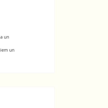
ja un 
miem un 