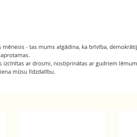
ašs mēnesis - tas mums atgādina, ka brīvība, demokrāti
saprotamas. 
ras izcīnītas ar drosmi, nostiprinātas ar gudriem lēmu
iena mūsu līdzdalību.