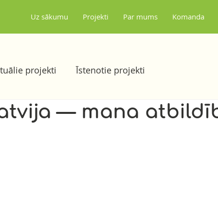
Uz sākumu
Projekti
Par mums
Komanda
tuālie projekti
Īstenotie projekti
tvija — mana atbildī