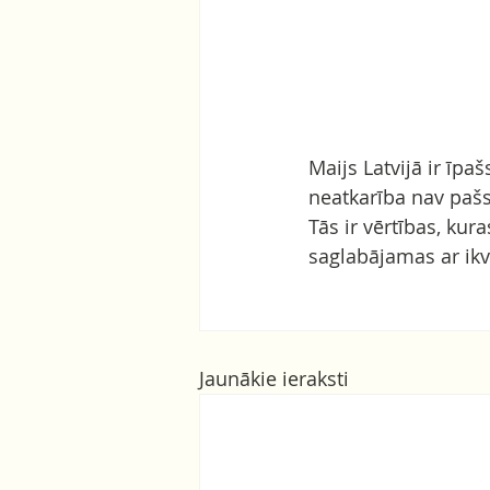
Maijs Latvijā ir īp
neatkarība nav paš
Tās ir vērtības, ku
saglabājamas ar ikv
Jaunākie ieraksti