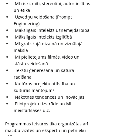
 MI riski, mīti, stereotipi, autortiesības 
un ētika
 Uzvedņu veidošana (Prompt 
Engineering)
 Mākslīgais intelekts uzņēmējdarbībā
 Mākslīgais intelekts izglītībā
 MI grafiskajā dizainā un vizuālajā 
mākslā
 MI pielietojums filmās, video un 
stāstu veidošanā
 Tekstu ģenerēšana un satura 
radīšana
 Kultūras projektu attīstība un 
kultūras mantojums
 Nākotnes tendences un inovācijas
 Pilotprojektu izstrāde un MI 
meistarklases u.c.
Programmas ietvaros tika organizētas arī 
mācību vizītes un ekspertu un pētnieku 