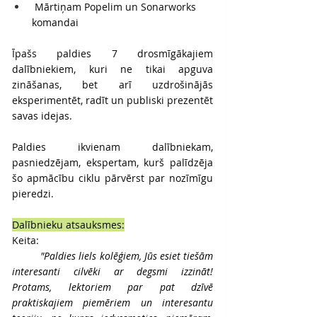
 Mārtiņam Popelim un Sonarworks 
komandai
Īpašs paldies 7 drosmīgākajiem 
dalībniekiem, kuri ne tikai apguva 
zināšanas, bet arī uzdrošinājās 
eksperimentēt, radīt un publiski prezentēt 
savas idejas.
Paldies ikvienam dalībniekam, 
pasniedzējam, ekspertam, kurš palīdzēja 
šo apmācību ciklu pārvērst par nozīmīgu 
pieredzi.
Dalībnieku atsauksmes:
Keita:
	"Paldies liels kolēģiem, Jūs esiet tiešām 
interesanti cilvēki ar degsmi izzināt! 
Protams, lektoriem par pat dzīvē 
praktiskajiem piemēriem un interesantu 