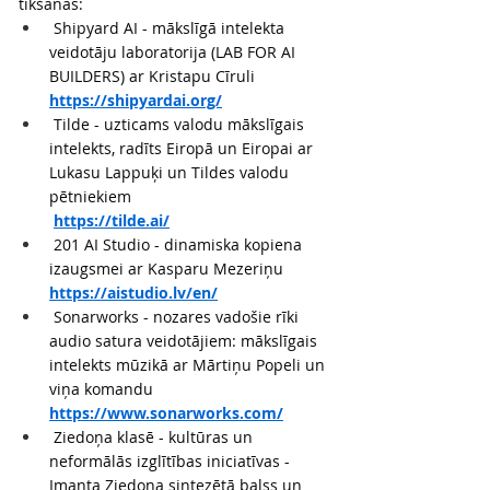
tikšanās:
 Shipyard AI - mākslīgā intelekta 
veidotāju laboratorija (LAB FOR AI 
BUILDERS) ar Kristapu Cīruli
https://shipyardai.org/
 Tilde - uzticams valodu mākslīgais 
intelekts, radīts Eiropā un Eiropai ar 
Lukasu Lappuķi un Tildes valodu 
pētniekiem
https://tilde.ai/
 201 AI Studio - dinamiska kopiena 
izaugsmei ar Kasparu Mezeriņu
https://aistudio.lv/en/
 Sonarworks - nozares vadošie rīki 
audio satura veidotājiem: mākslīgais 
intelekts mūzikā ar Mārtiņu Popeli un 
viņa komandu
https://www.sonarworks.com/
 Ziedoņa klasē - kultūras un 
neformālās izglītības iniciatīvas - 
Imanta Ziedoņa sintezētā balss un 