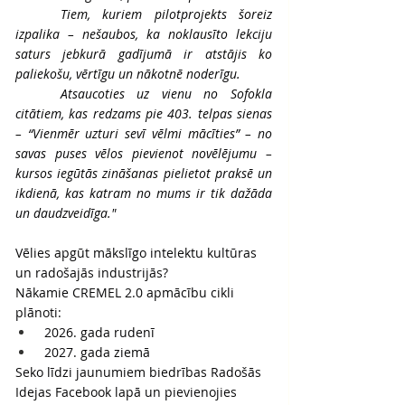
	Tiem, kuriem pilotprojekts šoreiz 
izpalika – nešaubos, ka noklausīto lekciju 
saturs jebkurā gadījumā ir atstājis ko 
paliekošu, vērtīgu un nākotnē noderīgu.
	Atsaucoties uz vienu no Sofokla 
citātiem, kas redzams pie 403. telpas sienas 
– “Vienmēr uzturi sevī vēlmi mācīties” – no 
savas puses vēlos pievienot novēlējumu – 
kursos iegūtās zināšanas pielietot praksē un 
ikdienā, kas katram no mums ir tik dažāda 
un daudzveidīga."
Vēlies apgūt mākslīgo intelektu kultūras 
un radošajās industrijās?
Nākamie CREMEL 2.0 apmācību cikli 
plānoti:
 2026. gada rudenī
 2027. gada ziemā
Seko līdzi jaunumiem biedrības Radošās 
Idejas Facebook lapā un pievienojies 