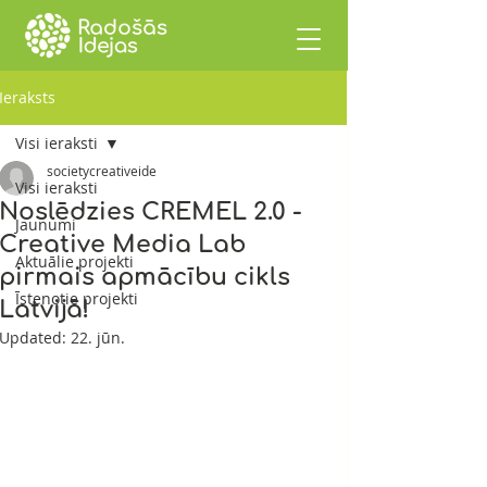
Ieraksts
Visi ieraksti
societycreativeide
Visi ieraksti
Noslēdzies CREMEL 2.0 -
Jaunumi
Creative Media Lab
Aktuālie projekti
pirmais apmācību cikls
Īstenotie projekti
Latvijā!
Updated:
22. jūn.