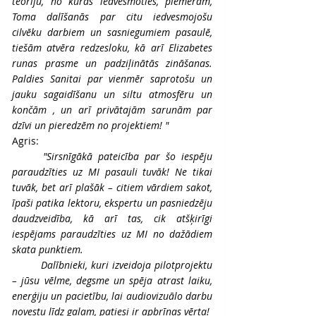
teoriju, no kuras iedvesmoties, piemēram, 
Toma dalīšanās par citu iedvesmojošu 
cilvēku darbiem un sasniegumiem pasaulē, 
tiešām atvēra redzesloku, kā arī Elizabetes 
runas prasme un padziļinātās zināšanas. 
Paldies Sanitai par vienmēr saprotošu un 
jauku sagaidīšanu un siltu atmosfēru un 
končām , un arī privātajām sarunām par 
dzīvi un pieredzēm no projektiem! "
Agris:
	"Sirsnīgākā pateicība par šo iespēju 
paraudzīties uz MI pasauli tuvāk! Ne tikai 
tuvāk, bet arī plašāk – citiem vārdiem sakot, 
īpaši patika lektoru, ekspertu un pasniedzēju 
daudzveidība, kā arī tas, cik atšķirīgi 
iespējams paraudzīties uz MI no dažādiem 
skata punktiem.
	Dalībnieki, kuri izveidoja pilotprojektu 
– jūsu vēlme, degsme un spēja atrast laiku, 
enerģiju un pacietību, lai audiovizuālo darbu 
novestu līdz galam, patiesi ir apbrīnas vērta! 