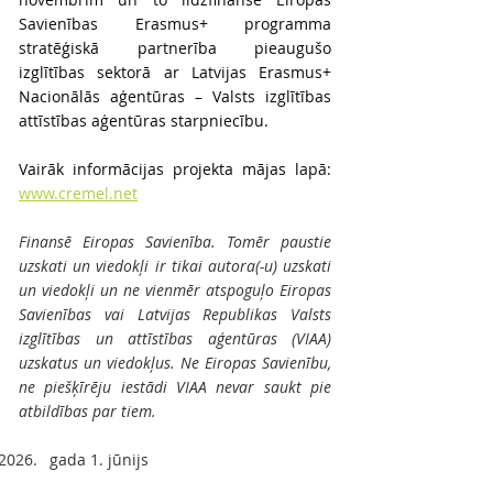
Savienības Erasmus+ programma 
stratēģiskā partnerība pieaugušo 
izglītības sektorā ar Latvijas Erasmus+ 
Nacionālās aģentūras – Valsts izglītības 
attīstības aģentūras starpniecību.
Vairāk informācijas projekta mājas lapā: 
www.cremel.net
Finansē Eiropas Savienība. Tomēr paustie 
uzskati un viedokļi ir tikai autora(-u) uzskati 
un viedokļi un ne vienmēr atspoguļo Eiropas 
Savienības vai Latvijas Republikas Valsts 
izglītības un attīstības aģentūras (VIAA) 
uzskatus un viedokļus. Ne Eiropas Savienību, 
ne piešķīrēju iestādi VIAA nevar saukt pie 
atbildības par tiem.
gada 1. jūnijs