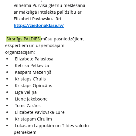
Vilhelma Purvīša gleznu meklēšana 
ar mākslīgā intelekta palīdzību ar 
Elizabeti Pavlovsku-Lūri
https://ziedonaklase.lv/
Sirsnīgs PALDIES 
mūsu pasniedzējiem, 
ekspertiem un uzņemošajām 
organizācijām:
 Elizabete Palasiosa
 Ketrisa Petkeviča
 Kaspars Mezeriņš
 Kristaps Cīrulis
 Kristaps Opincāns
 Līga Vēliņa
 Liene Jakobsone
 Toms Zarāns
 Elizabete Pavlovska-Lūre
 Kristapam Cīrulim
 Lukasam Lappuķim un Tildes valodu 
pētniekiem