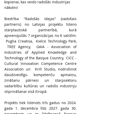
kopienai, kas veido radošās industrijas 
nākotni!
Biedrība "Radošās Idejas" (vadošais 
partneris) no Latvijas projektu īsteno 
starptautiskā partnerībā, kurā 
apvienojušās 7 organizācijas no 6 valstīm: 
 Puglia Creativa,  Kielce Technology Park, 
 TREE Agency,  GAIA - Association of 
Industries of Applied Knowledge and 
Technology of the Basque Country,  CICC - 
Cultural Innovation Competence Centre 
Association un  Krill Studio, nodrošinot 
daudzveidīgu kompetenču apmaiņu, 
zināšanu pārnesi un starpsektoru 
sadarbību kultūras un radošo industriju 
stiprināšanai visā Eiropā.
Projekts tiek īstenots trīs gadus no 2024. 
gada 1. decembra līdz 2027. gada 30. 
novembrim un to līdzfinansē Eiropas 