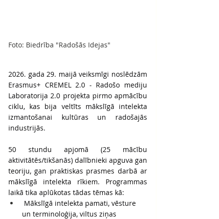
Foto: Biedrība "Radošās Idejas"
2026. gada 29. maijā veiksmīgi noslēdzām 
Erasmus+ CREMEL 2.0 - Radošo mediju 
Laboratorija 2.0 projekta pirmo apmācību 
ciklu, kas bija veltīts mākslīgā intelekta 
izmantošanai kultūras un radošajās 
industrijās.
50 stundu apjomā (25 mācību 
aktivitātēs/tikšanās) dalībnieki apguva gan 
teoriju, gan praktiskas prasmes darbā ar 
mākslīgā intelekta rīkiem. Programmas 
laikā tika aplūkotas tādas tēmas kā:
 Mākslīgā intelekta pamati, vēsture 
un terminoloģija, viltus ziņas