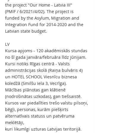
the project "Our Home - Latvia III"
(PMIF / 6/2021/4/02). The project is 
funded by the Asylum, Migration and 
Integration Fund for 2014-2020 and the
Latvian state budget.
LV
Kursa apjoms - 120 akadēmiskās stundas 
no šī gada janvāra/februāra līdz jūnijam. 
Kursi notiks Rīgas centrā - Valsts 
administrācijas skolā (Raiņa bulvāris 4) 
un HOTEL SCHOOL Viesnīcu biznesa 
koledžā (Smilšu iela 3, Vecrīga).
Mācības plānotas gan klātienē 
(nodrošinātas uzkodas), gan tiešsaistē.
Kursos var piedalīties trešo valstu pilsoņi, 
bēgļi, personas, kurām piešķirts 
alternatīvais statuss un patvēruma 
meklētāji,
kuri likumīgi uzturas Latvijas teritorijā.