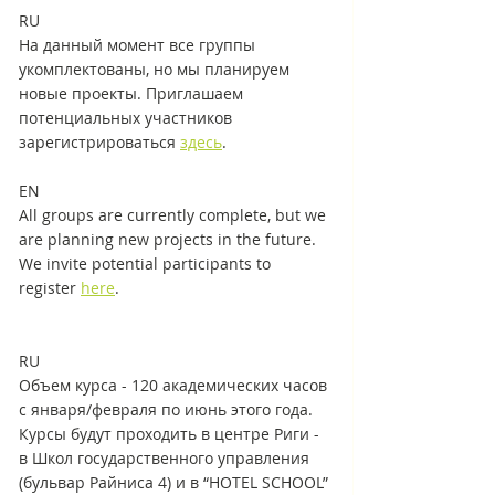
RU
На данный момент все группы 
укомплектованы, но мы планируем 
новые проекты. Приглашаем 
потенциальных участников 
зарегистрироваться 
здесь
.
EN
All groups are currently complete, but we 
are planning new projects in the future. 
We invite potential participants to 
register 
here
.
RU
Объем курса - 120 академических часов 
c января/февраля по июнь этого года. 
Курсы будут проходить в центре Риги - 
в Школ государственного управления 
(бульвар Райниса 4) и в “HOTEL SCHOOL” 