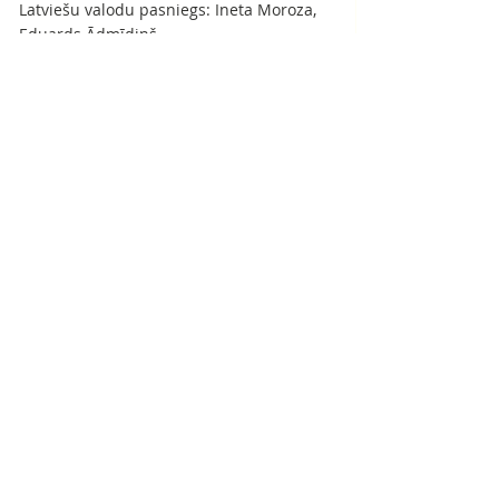
Latviešu valodu pasniegs: Ineta Moroza, 
Eduards Ādmīdiņš
Latviešu valodas kursus organizē 
biedrība "Radošās Idejas" projekta „Mūsu 
mājas – Latvija III” (PMIF/6/2021/4/02)
ietvaros. Projektu finansē Patvēruma, 
migrācijas un integrācijas fonds 2014. – 
2020. gadam un Latvijas valsts budžets.
05.04.2022.
Komentāri