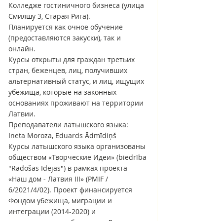
Колледже гостиничного бизнеса (улица
Смилшу 3, Старая Рига).
Планируется как очное обучение 
(предоставляются закуски), так и 
онлайн.
Курсы открыты для граждан третьих 
стран, беженцев, лиц, получивших 
альтернативный статус, и лиц, ищущих 
убежища, которые на законных 
основаниях проживают на территории 
Латвии.
Преподаватели латышского языка: 
Ineta Moroza, Eduards Ādmīdiņš
Курсы латышского языка организованы 
обществом «Творческие Идеи» (biedrība 
"Radošās Idejas") в рамках проекта 
«Наш дом - Латвия III» (PMIF / 
6/2021/4/02). Проект финансируется 
Фондом убежища, миграции и 
интеграции (2014-2020) и 