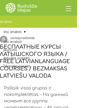
Ieraksts
Visi ieraksti
societycreativeide
Visi ieraksti
БЕСПЛАТНЫЕ КУРСЫ
Jaunumi
ЛАТЫШСКОГО ЯЗЫКА /
Aktuālie projekti
FREE LATVIANLANGUAGE
Īstenotie projekti
COURSES / BEZMAKSAS
LATVIEŠU VALODA
Pašlaik visas grupas ir 
nokomplektētas. - На данный 
момент все группы 
укомплектованы. - All groups 