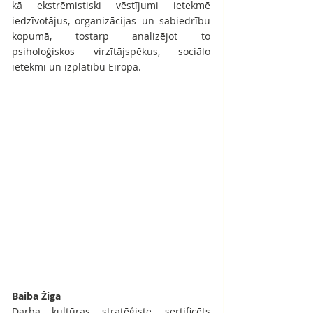
kā ekstrēmistiski vēstījumi ietekmē 
iedzīvotājus, organizācijas un sabiedrību 
kopumā, tostarp analizējot to 
psiholoģiskos virzītājspēkus, sociālo 
ietekmi un izplatību Eiropā.
Baiba Žiga
Darba kultūras stratēģiste, sertificēts 