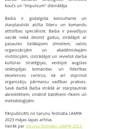
koučs un "Impulsum" dibinātāja
Baiba ir godalgota konsultante un 
starptautiski atzīta līderu un komandu 
attīstības speciāliste. Baiba ir pavadījusi 
vairāk nekā desmit gadus, strādājot ar 
pasaules lielākajiem zīmoliem, valsts 
organizācijām un akadēmiskajām 
institūcijām, izstrādājot un ieviešot darba 
kultūras stratēģijas, veidojot augstas 
veiktspējas komandas un līderības 
ekselences centrus, kā arī stiprinot 
organizāiju pārmaiņu vadības prakses. 
Savā darbā Baiba strādā ar starptautiski 
akreditētiem, zinātnē bāzētiem rīkiem un 
metodoloģijām.
Pārpublicēts no Sarunu festivāla LAMPA 
2023 mājas lapas arhīva.
Vairāk par 
Sarunu festivālu LAMPA 2023 