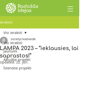
Ieraksts
Visi ieraksti
societycreativeide
Visi ieraksti
LAMPA 2023 – “ieklausies, lai
Jaunumi
saprastos!”
Aktuālie projekti
Updated:
22. jūn.
Īstenotie projekti