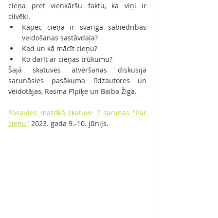
cieņa pret vienkāršu faktu, ka viņi ir 
cilvēki. 
Kāpēc cieņa ir svarīga sabiedrības 
veidošanas sastāvdaļa? 
Kad un kā mācīt cieņu? 
Ko darīt ar cieņas trūkumu? 
Šajā skatuves atvēršanas diskusijā 
sarunāsies pasākuma līdzautores un 
veidotājas, Rasma Pīpiķe un Baiba Žiga. 
Pasaules mazākā skatuve 7 sarunas "Par 
cieņu"
 2023. gada 9.-10. jūnijs.