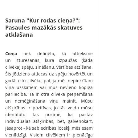
Saruna "Kur rodas cieņa?": 
Pasaules mazākās skatuves 
atklāšana
Cieņa 
tiek definēta, kā attieksme 
un izturēšanās, kurā izpaužas (kāda 
cilvēka) spēju, zināšanu, vērtības atzīšana. 
Šis jēdziens attiecas uz spēju novērtēt un 
godāt citu cilvēku, pat, ja mēs nepiekrītam 
viņa uzskatiem vai mūs nevieno kopīga 
pārliecība. Tā ir otra cilvēka pieņemšana 
un nemēģināšana viņu mainīt. Mūsu 
atšķirības ir pozitīvas, jo tās veido mūsu 
identitāti. Tas nozīmē, ka pastāv 
individuālas atšķirības, bet, galvenokārt, 
jāsaprot - kā sabiedrības locekļi mēs esam 
vienlīdzīgi. Visiem cilvēkiem ir pienācīga 