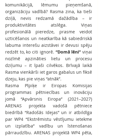
komunikācijā, lēmumu pieņemšanā, 
organizāciju vadībā? Rasma zina, ka tieši 
dziļā, nevis redzamā dažādība – ir 
produktivitātes atslēga. Viņas 
profesionālā pieredze, prasme veidot 
uzticēšanos un neatkarība kā sabiedriskā 
labuma interešu aizstāvei ir devusi spēju 
redzēt to, ko citi ignorē. 
“Domā lēni”
 viņai 
nozīmē apzināties lietu un procesu 
dziļumu – it īpaši cilvēkos. Brīvajā laikā 
Rasma vienkārši iet garos gabalus un fiksē 
dzeju, kas pie viņas “atnāk”. 
Rasma Pīpiķe ir Eiropas Komisijas 
programmas pētniecības un inovāciju 
jomā “Apvārsnis Eiropa” (2021–2027) 
ARENAS projekta vadošā pētniece 
biedrībā “Radošās Idejas” un ir atbildīga 
par WP4 “Ekstrēmistu vēstījumu ietekme 
un izplatība” vadību un īstenošanas 
pārraudzību. ARENAS projektā WP4 pēta, 