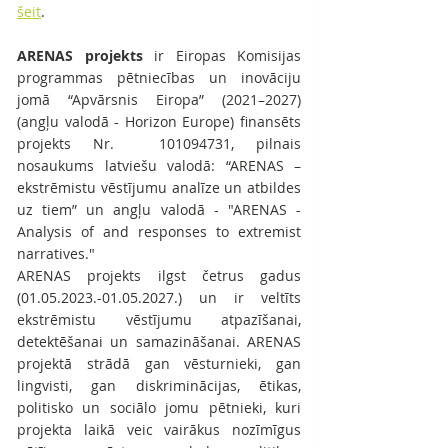
šeit
.
ARENAS projekts 
ir Eiropas Komisijas 
programmas pētniecības un inovāciju 
jomā “Apvārsnis Eiropa” (2021–2027) 
(angļu valodā - Horizon Europe) finansēts 
projekts Nr.  101094731, pilnais 
nosaukums latviešu valodā: “ARENAS – 
ekstrēmistu vēstījumu analīze un atbildes 
uz tiem” un angļu valodā - "ARENAS - 
Analysis of and responses to extremist 
narratives." 
ARENAS projekts ilgst četrus gadus 
(01.05.2023.-01.05.2027.) un ir veltīts 
ekstrēmistu vēstījumu atpazīšanai, 
detektēšanai un samazināšanai. ARENAS 
projektā strādā gan vēsturnieki, gan 
lingvisti, gan diskriminācijas, ētikas, 
politisko un sociālo jomu pētnieki, kuri 
projekta laikā veic vairākus nozīmīgus 