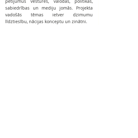
pētījumus vēstures, valodas, politikas, 
sabiedrības un mediju jomās. Projekta 
vadošās tēmas ietver dzimumu 
līdztiesību, nācijas konceptu un zinātni.
Projekta mājas lapa
Šis projekts ir finansēts ar Eiropas 
Komisijas atbalstu. Šī publikācija 
atspoguļo tikai autoru uzskatus, un 
Komisija nav atbildīga par jebkādu 
izmantošanu, ko var iegūt no tajā ietvertās 
informācijas.
The European Commission support for 
the production of this publication does 
not constitute an endorsement of the 
contents which reflects the views only of 
the authors, and the Commission cannot 
be held responsible for any use which 
may be made of the information 