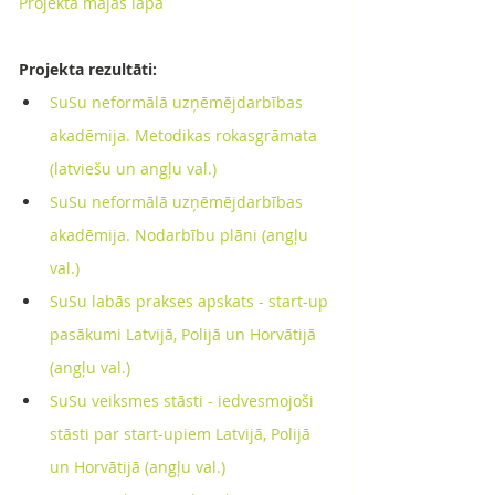
Projekta mājas lapa
Projekta rezultāti:
SuSu neformālā uzņēmējdarbības 
akadēmija. Metodikas rokasgrāmata 
(latviešu un angļu val.)
SuSu neformālā uzņēmējdarbības 
akadēmija. Nodarbību plāni (angļu 
val.)
SuSu labās prakses apskats - start-up 
pasākumi Latvijā, Polijā un Horvātijā 
(angļu val.)
SuSu veiksmes stāsti - iedvesmojoši 
stāsti par start-upiem Latvijā, Polijā 
un Horvātijā (angļu val.)