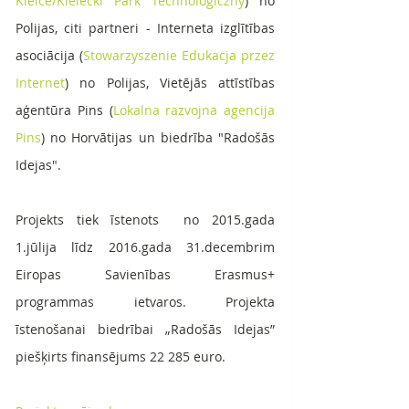
Kielce/Kielecki Park Technologiczny
) no 
Polijas, citi partneri - Interneta izglītības 
asociācija (
Stowarzyszenie Edukacja przez 
Internet
) no Polijas, Vietējās attīstības 
aģentūra Pins (
Lokalna razvojna agencija 
Pins
) no Horvātijas un biedrība "Radošās 
Idejas".
Projekts tiek īstenots  no 2015.gada 
1.jūlija līdz 2016.gada 31.decembrim 
Eiropas Savienības Erasmus+ 
programmas ietvaros. Projekta 
īstenošanai biedrībai „Radošās Idejas” 
piešķirts finansējums 22 285 euro.