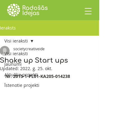
Ieraksts
Visi ieraksti
societycreativeide
Visi ieraksti
Shake up Start ups
Jaunumi
Updated:
2022. g. 25. okt.
Aktuālie projekti
Nr. 2015-1-PL01-KA205-014238
Īstenotie projekti