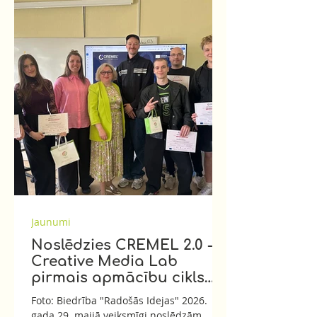
Jaunumi
Noslēdzies CREMEL 2.0 -
Creative Media Lab
pirmais apmācību cikls
Latvijā!
Foto: Biedrība "Radošās Idejas" 2026.
gada 29. maijā veiksmīgi noslēdzām