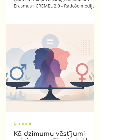
Erasmus+ CREMEL 2.0 - Radošo mediju
Laboratorija 2.0 projekta pirmo apmācību
ciklu, kas bija veltīts mākslīgā intelekta
izmantošanai kultūras un radošajās
industrijās. 50 stundu apjomā (25 mācību
aktivitātēs/tikšanās) dalībnieki apguva
gan teoriju, gan praktiskas prasmes
darbā ar mākslīgā intelekta rīkiem.
Programmas laikā tika aplūkotas tādas
tēmas kā: Mākslīgā intelekta pamati,
vēsture un terminoloģij
Jaunumi
Kā dzimumu vēstījumi