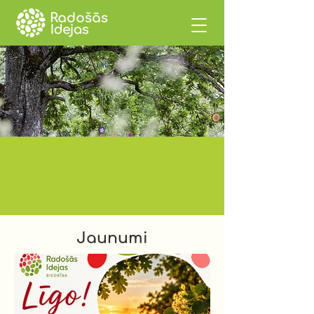
“Notikumu saknes meklējamas
mūsos. Tās izaug no sēklām, kuras
esam iesējuši”
/ H.D. Toro /
Jaunumi