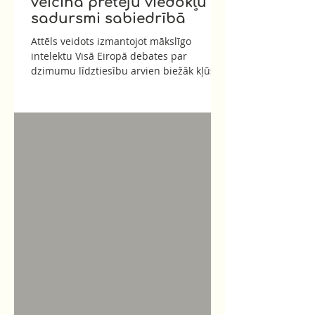
veicina pretēju viedokļu
sadursmi sabiedrībā
Attēls veidots izmantojot mākslīgo
intelektu Visā Eiropā debates par
dzimumu līdztiesību arvien biežāk kļūst
par daļu no plašākas politiskās viedokļu
sadursmes. Tas, kas agrāk šķita
atsevišķas domstarpības par feminismu,
LGBTQI+ (lesbiešu, geju, biseksuāļu,
transpersonu, kvīru, interseksuāļu un citu
dzimumidentitāšu un seksuālo
orientāciju kopienu) tiesībām vai
dzimumu politiku, tagad cieši saistās ar
neuzticēšanos institūcijām, pret
imigrāciju vērstiem uzskatiem,
sazvērestīb